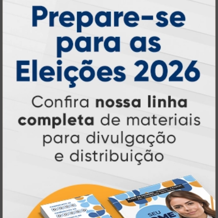
Atual Card: A Gráfica Pioneira em
Personalização Online
Atual Card é referência em impressão
gráfica online no Brasil
, oferecendo uma
ampla variedade de produtos e soluções para
atender profissionais autônomos, empresas e
revendedores gráficos
quase três
. Com
décadas de experiência
, somos pioneiros no
impressão sob demanda
segmento de
,
tecnologia,
investindo continuamente em
inovação e personalização
para entregar
qualidade, agilidade e a melhor
experiência
aos nossos clientes.
Pioneirismo e Inovação em
Impressão personalizada
gráfica online,
Muito antes de termos como
impressão sob demanda e web to print
se
Atual Card já estava
popularizarem, a
transformando o mercado gráfico
.