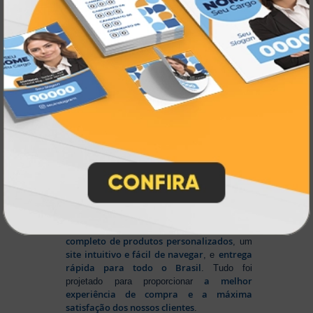
inovando
Nascemos digitais e seguimos
continuamente
tecnologia
, investindo em
de ponta
para garantir a melhor experiência
produtos personalizados e impressão
em
online
agilidade,
. Tudo isso para oferecer
qualidade e soluções inteligentes
que
atendem às suas necessidades.
Liderança e Qualidade em
Impressão
Prestes a completar três décadas de
a Atual Card segue
inovação e serviços,
como referência no mercado gráfico e de
personalização online
, oferecendo
impressão digital e offset de alta
qualidade
portfólio
. Nosso segredo? Um
completo de produtos personalizados
, um
site intuitivo e fácil de navegar
entrega
, e
rápida para todo o Brasil
. Tudo foi
a melhor
projetado para proporcionar
experiência de compra e a máxima
satisfação dos nossos clientes
.