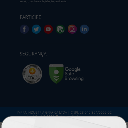
serviço, conforme legislação pertinente.
PARTICIPE
SEGURANÇA
IMPRA INDUSTRIA GRAFICA LTDA | CNPJ: 28.045.354/0002-52
Atual Card © 2026. Todos os direitos reservados.