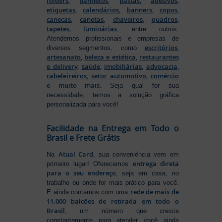
folders
,
panfletos
,
pastas
,
adesivos
,
etiquetas
,
calendários
,
banners
,
copos
,
canecas
,
canetas
,
chaveiros
,
quadros
,
tapetes
,
luminárias
, entre outros.
Atendemos profissionais e empresas de
escritórios
,
diversos segmentos, como
artesanato
,
beleza e estética
,
restaurantes
e delivery
,
saúde
,
imobiliárias
,
advocacia
,
cabeleireiros
,
setor automotivo
,
comércio
e muito mais
. Seja qual for sua
necessidade, temos a solução gráfica
personalizada para você!
Facilidade na Entrega em Todo o
Brasil e Frete Grátis
Atual Card
Na
, sua conveniência vem em
entrega direta
primeiro lugar! Oferecemos
para o seu endereço
, seja em casa, no
trabalho ou onde for mais prático para você.
rede de mais de
E ainda contamos com uma
11.000 balcões de retirada em todo o
Brasil
, um número que cresce
constantemente para atender você ainda