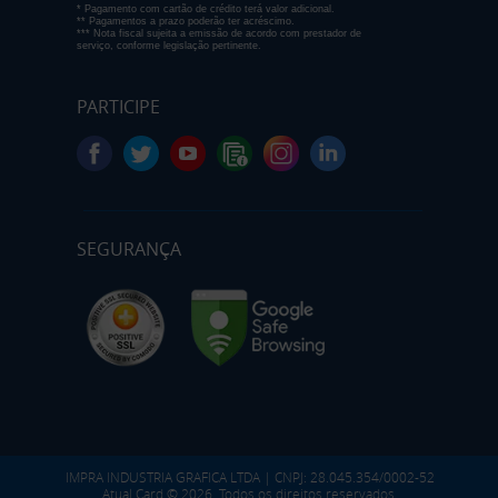
* Pagamento com cartão de crédito terá valor adicional.
** Pagamentos a prazo poderão ter acréscimo.
*** Nota fiscal sujeita a emissão de acordo com prestador de
serviço, conforme legislação pertinente.
PARTICIPE
SEGURANÇA
IMPRA INDUSTRIA GRAFICA LTDA | CNPJ: 28.045.354/0002-52
Atual Card © 2026. Todos os direitos reservados.