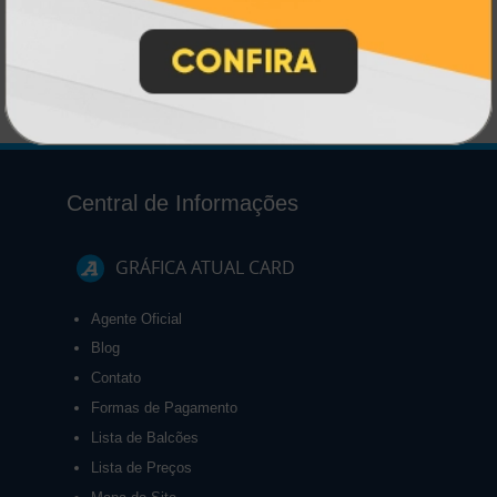
R$ 58,00
200 un.
Central de Informações
GRÁFICA ATUAL CARD
Agente Oficial
Blog
Contato
Formas de Pagamento
Lista de Balcões
Lista de Preços