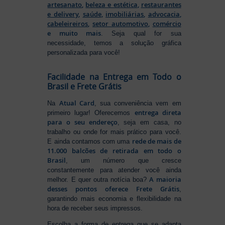
artesanato
,
beleza e estética
,
restaurantes
e delivery
,
saúde
,
imobiliárias
,
advocacia
,
cabeleireiros
,
setor automotivo
,
comércio
e muito mais
. Seja qual for sua
necessidade, temos a solução gráfica
personalizada para você!
Facilidade na Entrega em Todo o
Brasil e Frete Grátis
Atual Card
Na
, sua conveniência vem em
entrega direta
primeiro lugar! Oferecemos
para o seu endereço
, seja em casa, no
trabalho ou onde for mais prático para você.
rede de mais de
E ainda contamos com uma
11.000 balcões de retirada em todo o
Brasil
, um número que cresce
constantemente para atender você ainda
A maioria
melhor. E quer outra notícia boa?
desses pontos oferece Frete Grátis
,
garantindo mais economia e flexibilidade na
hora de receber seus impressos.
Escolha a forma de entrega que se adapta