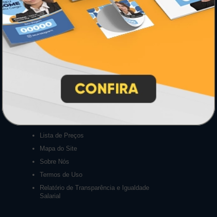
Central de Informações
GRÁFICA ATUAL CARD
Agente Oficial
Blog
Contato
Formas de Pagamento
Lista de Balcões
Lista de Preços
Mapa do Site
Sobre Nós
Termos de Uso
Relatório de Transparência e Igualdade
Salarial