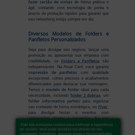
fazer cartão de visitas
de forma prática e
ágil, contando com tecnologia de ponta e
prazos de produção rápidos para garantir que
seu networking esteja sempre em dia.
Diversos Modelos de Folders e
Panfletos Personalizados
Seja para divulgar seu negócio, lançar uma
promoção ou apresentar sua empresa com
Folders e Panfletos
credibilidade, os
são
indispensáveis. Na Atual Card, você garante
impressão de panfletos
com qualidade
excepcional, cortes precisos e acabamentos
diferenciados para destacar sua mensagem.
modelo de folder
Temos o
ideal para cada
folder 2 dobras
necessidade, incluindo
, um
folder informativo
perfeito para organizar
Flyer
seu conteúdo de forma estratégica, ou
,
para divulgar festas e eventos com
informações rápidas e resumidas. Se tem
como fazer folders
dúvidas sobre
, conte
Este site armazena cookies para melhorar a experiência
do usuário. Você pode desativá-los através do seu
com nossa variedade de formatos e opções
navegador, entretanto, algumas áreas e funcionalidades