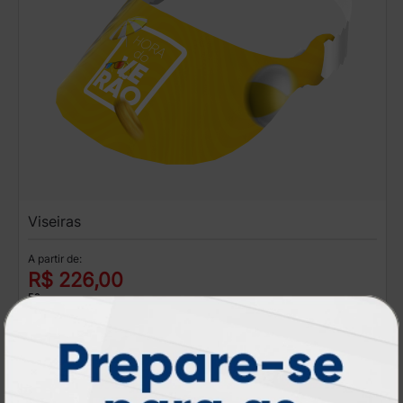
Viseiras
A partir de:
R$ 226,00
50 un.