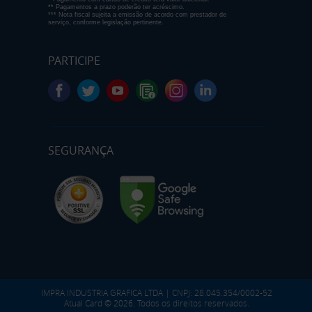
** Pagamentos a prazo poderão ter acréscimo.
*** Nota fiscal sujeita a emissão de acordo com prestador de
serviço, conforme legislação pertinente.
PARTICIPE
SEGURANÇA
IMPRA INDUSTRIA GRAFICA LTDA | CNPJ: 28.045.354/0002-52
Atual Card © 2026. Todos os direitos reservados.