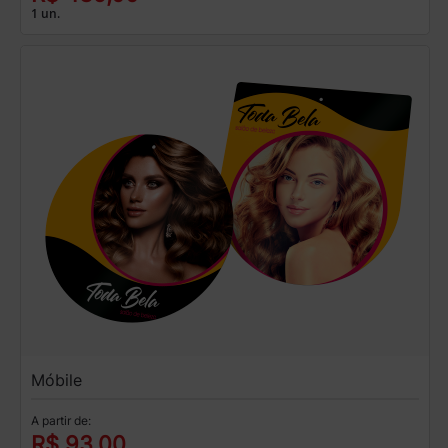
1 un.
Móbile
A partir de:
R$ 93,00