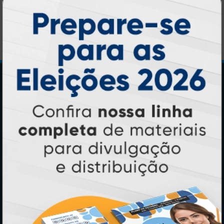
1 un.
Central de Informações
GRÁFICA ATUAL CARD
Agente Oficial
Blog
Contato
Formas de Pagamento
Lista de Balcões
Lista de Preços
Mapa do Site