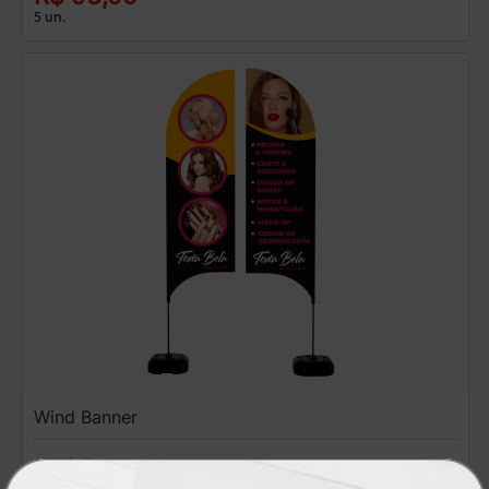
5 un.
Wind Banner
A partir de:
R$ 208,00