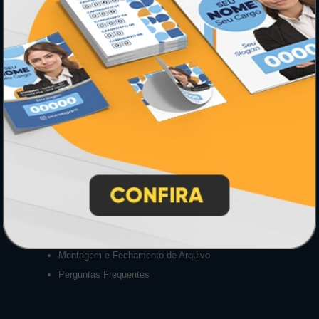
Sobre Nós
Termos de Uso
Relatório de Transparência e Igualdade
Salarial
INSTRUÇÕES
Inicio
Como Comprar
Como exportar em PDF/X1-a
Entrega 12 Horas
Garantia
Montagem e Fechamento de Arquivo
Perguntas Frequentes