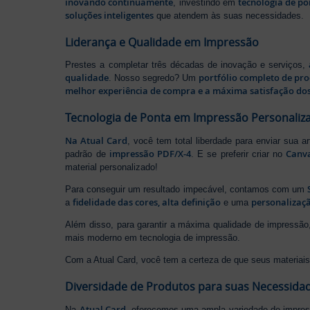
inovando continuamente
tecnologia de po
, investindo em
soluções inteligentes
que atendem às suas necessidades.
Liderança e Qualidade em Impressão
Prestes a completar três décadas de inovação e serviços,
qualidade
portfólio completo de pr
. Nosso segredo? Um
melhor experiência de compra e a máxima satisfação dos
Tecnologia de Ponta em Impressão Personaliz
Na Atual Card
, você tem total liberdade para enviar sua a
impressão PDF/X-4
Canv
padrão de
. E se preferir criar no
material personalizado!
Para conseguir um resultado impecável, contamos com um
fidelidade das cores, alta definição
personalizaçã
a
e uma
Além disso, para garantir a máxima qualidade de impress
mais moderno em tecnologia de impressão.
Com a Atual Card, você tem a certeza de que seus materiais 
Diversidade de Produtos para suas Necessida
Atual Card
Na
, oferecemos uma ampla variedade de impr