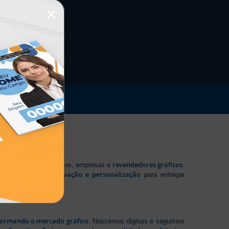
×
revendedores gráficos
 profissionais autônomos, empresas e
.
tecnologia, inovação e personalização
te em
para entregar
sformando o mercado gráfico
. Nascemos digitais e seguimos