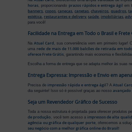
horas
prazos rápidos e entrega ágil
, proporcionando
em t
banners
,
copos
,
canecas
,
canetas
,
chaveiros
,
quadros
,
t
estética
,
restaurantes e delivery
,
saúde
,
imobiliárias
,
adv
para você!
Facilidade na Entrega em Todo o Brasil e Frete 
Atual Card
Na
, sua conveniência vem em primeiro lugar!
rede de mais de 11.000 balcões de retirada em todo
uma
oferece Frete Grátis
, garantindo mais economia e flexibilid
Escolha a forma de entrega que se adapta melhor às suas n
Entrega Expressa: Impressão e Envio em apena
impressão rápida e entrega ágil
Atual Car
Precisa de
? A
avançado 
dia seguinte! Isso só é possível graças ao nosso
Seja um Revendedor Gráfico de Sucesso
Toda a nossa estrutura é projetada para oferecer produtos 
de produção
impressos de alta quali
, você tem acesso a
agência ou gráfica de qualquer porte
, oferecemos a soluç
seu negócio com a melhor gráfica online do Brasil!