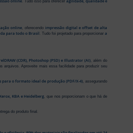
essão online
agilidade, qualidade e
. Tudo isso para oferecer
zação online
impressão digital e offset de alta
, oferecendo
da para todo o Brasil
a
. Tudo foi projetado para proporcionar
elDRAW (CDR), Photoshop (PSD) e Illustrator (AI)
, além do
s arquivos. Aproveite mais essa facilidade para produzir seu
os para o formato ideal de produção (PDF/X-4)
, assegurando
Xerox, KBA e Heidelberg
, que nos proporcionam o que há de
rega do produto final.
de e eficiência, 80% dos materiais são finalizados em até 24