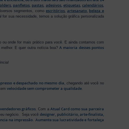
folders
,
panfletos
,
pastas
,
adesivos
,
etiquetas
,
calendários
,
escritórios
,
artesanato
,
beleza e
 diversos segmentos, como
al for sua necessidade, temos a solução gráfica personalizada
ho ou onde for mais prático para você. E ainda contamos com
A maioria desses pontos
melhor. E quer outra notícia boa?
ência!
presso e despachado no mesmo dia
, chegando até você no
velocidade sem comprometer a qualidade
ntem
.
evendedores gráficos
Atual Card como sua parceira
. Com a
designer, publicitário, arte-finalista,
 seu negócio. Seja você
ência na impressão
Aumente sua lucratividade e fortaleça
.