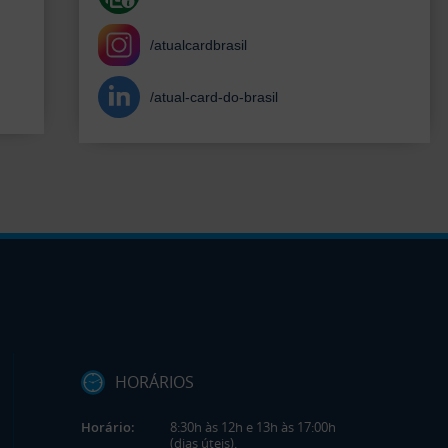
/atualcardbrasil
/atual-card-do-brasil
HORÁRIOS
Horário:
8:30h às 12h e 13h às 17:00h
(dias úteis).