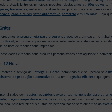
cartões de visita
,
odo o Brasil. Entre os principais produtos, destacamos
apetes
,
luminárias
, entre outros. Atendemos profissionais e empresas de
ocacia
,
cabeleireiros
,
setor automotivo
,
comércio
e muito mais
. Seja qu
Grátis
entrega direta para o seu endereço
 Oferecemos
, seja em casa, no trabal
 o Brasil
, um número que cresce constantemente para atender você ainda 
ade na hora de receber seus impressos.
ecessidades e receba seus produtos personalizados com agilidade e conveni
s 12 Horas!
d
Entrega 12 Horas
im
oferece o serviço de
, garantindo que seu pedido seja
sistema de produção automatizada
logística eficiente
e a uma
, que gara
custos reduzidos e excelentes margens de lucro para r
personalizados com
dade, preços competitivos e prazos rápidos
, garantindo mais eficiência no
excel
ão ideal para reduzir seus custos de personalização sem abrir mão da