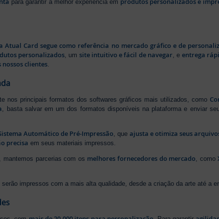
nta
produtos personalizados e impr
para garantir a melhor experiência em
a Atual Card segue como referência no mercado gráfico e de personali
odutos personalizados
site intuitivo e fácil de navegar
entrega rápi
, um
, e
 nossos clientes
.
ada
Cor
rte nos principais formatos dos softwares gráficos mais utilizados, como
a
, basta salvar em um dos formatos disponíveis na plataforma e enviar seu
Sistema Automático de Pré-Impressão
ajusta e otimiza seus arquiv
, que
o precisa
em seus materiais impressos.
melhores fornecedores do mercado
ão, mantemos parcerias com os
, como
serão impressos com a mais alta qualidade, desde a criação da arte até a ent
des
mais de 20.000 itens para personalização
agilida
essos, com
. Para garantir