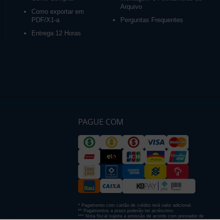
Arquivo
Como exportar em
PDF/X1-a
Perguntas Frequentes
Entrega 12 Horas
PAGUE COM
* Pagamento com cartão de crédito terá valor adicional.
** Pagamentos a prazo poderão ter acréscimo.
*** Nota fiscal sujeita a emissão de acordo com prestador de