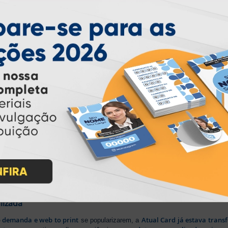
serviço, conforme legislação pertinente.
PARTICIPE
IMPRA INDUSTRIA GRAFICA LTDA | CNPJ: 28.045.354/0002-52
Atual Card © 2026. Todos os direitos reservados.
ão Online
rasil
, oferecendo uma ampla variedade de produtos e soluções para atender
impressão sob demanda
iros no segmento de
, investindo continuamen
ientes.
lizada
b demanda e web to print
Atual Card já estava tran
se popularizarem, a