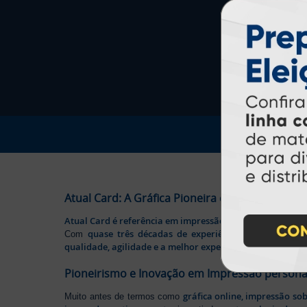
Atual Card: A Gráfica Pioneira em Personalizaç
Atual Card é referência em impressão gráfica online no B
quase três décadas de experiência
Com
, somos pione
qualidade, agilidade e a melhor experiência
aos nossos cl
Pioneirismo e Inovação em Impressão persona
gráfica online, impressão so
Muito antes de termos como