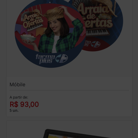
Móbile
A partir de:
R$ 93,00
5 un.