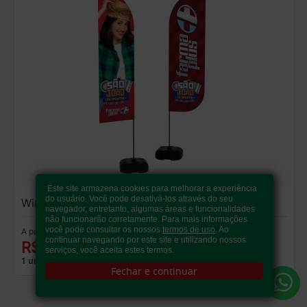
Este site armazena cookies para melhorar a experiência
do usuário. Você pode desativá-los através do seu
Wind Banner
navegador, entretanto, algumas áreas e funcionalidades
não funcionarão corretamente. Para mais informações
você pode consultar os nossos
termos de uso
. Ao
A partir de:
continuar navegando por este site e utilizando nossos
R$ 208,00
serviços, você aceita estes termos.
1 un.
Fechar e continuar